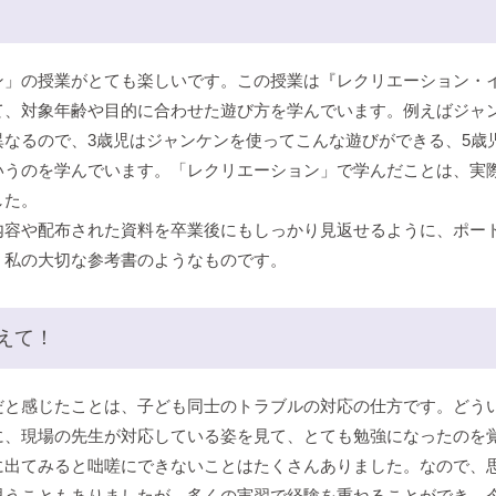
ン」の授業がとても楽しいです。この授業は『レクリエーション・
て、対象年齢や目的に合わせた遊び方を学んでいます。例えばジャ
異なるので、3歳児はジャンケンを使ってこんな遊びができる、5歳
いうのを学んでいます。「レクリエーション」で学んだことは、実
した。
内容や配布された資料を卒業後にもしっかり見返せるように、ポー
、私の大切な参考書のようなものです。
えて！
だと感じたことは、子ども同士のトラブルの対応の仕方です。どう
に、現場の先生が対応している姿を見て、とても勉強になったのを
に出てみると咄嗟にできないことはたくさんありました。なので、
思うこともありましたが、多くの実習で経験を重ねることができ、