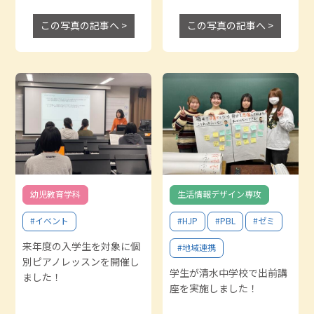
この写真の記事へ >
この写真の記事へ >
幼児教育学科
生活情報デザイン専攻
#イベント
#HJP
#PBL
#ゼミ
来年度の入学生を対象に個
#地域連携
別ピアノレッスンを開催し
学生が清水中学校で出前講
ました！
座を実施しました！