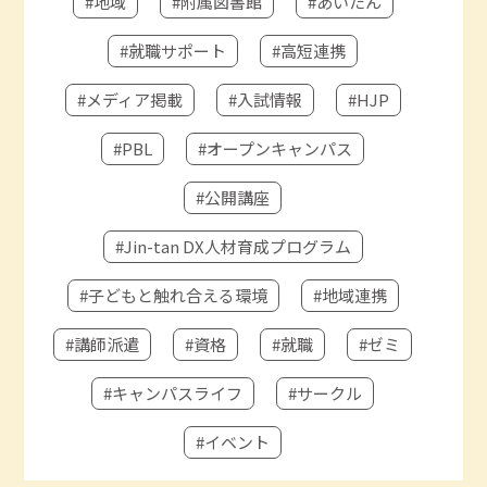
#地域
#附属図書館
#あいたん
#就職サポート
#高短連携
#メディア掲載
#入試情報
#HJP
#PBL
#オープンキャンパス
#公開講座
#Jin-tan DX人材育成プログラム
#子どもと触れ合える環境
#地域連携
#講師派遣
#資格
#就職
#ゼミ
#キャンパスライフ
#サークル
#イベント