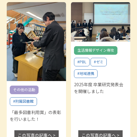
生活情報デザイン専攻
#PBL
#ゼミ
#地域連携
2025年度 卒業研究発表会
その他の活動
を開催しました
#附属図書館
「最多図書利用賞」の表彰
を行いました！
この写真の記事へ >
この写真の記事へ >