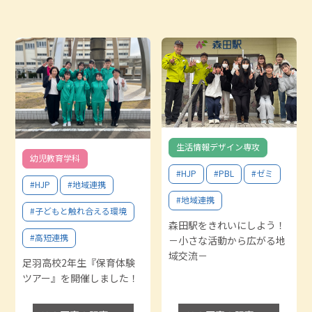
生活情報デザイン専攻
幼児教育学科
#HJP
#PBL
#ゼミ
#HJP
#地域連携
#地域連携
#子どもと触れ合える環境
森田駅をきれいにしよう！
#高短連携
－小さな活動から広がる地
域交流－
足羽高校2年生『保育体験
ツアー』を開催しました！