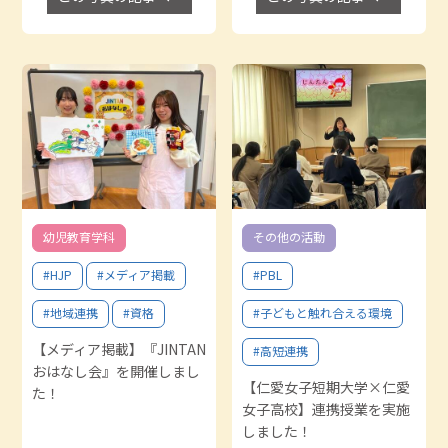
幼児教育学科
その他の活動
#HJP
#メディア掲載
#PBL
#地域連携
#資格
#子どもと触れ合える環境
【メディア掲載】『JINTAN
#高短連携
おはなし会』を開催しまし
【仁愛女子短期大学×仁愛
た！
女子高校】連携授業を実施
しました！