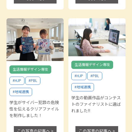
生活情報デザイン専攻
生活情報デザイン専攻
#HJP
#PBL
#HJP
#PBL
#地域連携
#地域連携
学生の動画作品がコンテス
学生がサイバー犯罪の危険
トのファイナリストに選ば
性を伝えるクリアファイル
れました!!
を制作しました！
この写真の記事へ >
この写真の記事へ >