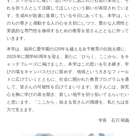
す。人々が互いに敬い、思いやりにあふれた社会の実現と、そ
れを担う人として活躍してほしいという願いが表現されていま
す。生成AIが急速に進展している今日にあっても、本学は、い
のちの尊さと感動する人の心を大切にしつつ、豊かな人間性と
実践的な専門性を修得するための教育を皆さんとともに作って
いきます。
本学は、福井仁愛学園の120年を越える女子教育の伝統を礎に、
2025年に開学60周年を迎え、新たに「ひらく、ここから」をキ
ャッチフレーズに掲げました。本学はこの思いを引き継ぎ、学
びの場をキャンパスだけに留めず、地域という大きなフィール
ドに広げていくとともに、社会に開かれた教育プログラムを通
して、皆さんの可能性を広げてまいります。皆さんには、探究
心を胸に学びの扉を開き、新しい地平を切り拓いてもらいたい
と思います。「ここから」始まる皆さんの飛躍を、私たちは全
力で支えます。
学長 石川 昭義