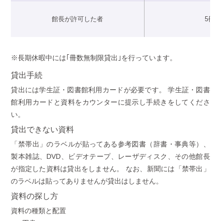
館長が許可した者
5冊
※長期休暇中には｢冊数無制限貸出｣を行っています。
貸出手続
貸出には学生証・図書館利用カードが必要です。 学生証・図書
館利用カードと資料をカウンターに提示し手続きをしてくださ
い。
貸出できない資料
「禁帯出」のラベルが貼ってある参考図書（辞書・事典等）、
製本雑誌、DVD、ビデオテープ、レーザディスク、その他館長
が指定した資料は貸出をしません。 なお、新聞には「禁帯出」
のラベルは貼ってありませんが貸出はしません。
資料の探し方
資料の種類と配置