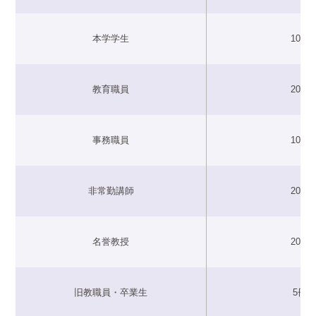
本学学生
10冊
教育職員
20冊
事務職員
10冊
非常勤講師
20冊
名誉教授
20冊
旧教職員・卒業生
5冊