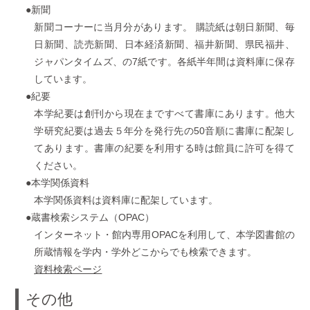
●新聞
新聞コーナーに当月分があります。 購読紙は朝日新聞、毎
日新聞、読売新聞、日本経済新聞、福井新聞、県民福井、
ジャパンタイムズ、の7紙です。各紙半年間は資料庫に保存
しています。
●紀要
本学紀要は創刊から現在まですべて書庫にあります。他大
学研究紀要は過去５年分を発行先の50音順に書庫に配架し
てあります。書庫の紀要を利用する時は館員に許可を得て
ください。
●本学関係資料
本学関係資料は資料庫に配架しています。
●蔵書検索システム（OPAC）
インターネット・館内専用OPACを利用して、本学図書館の
所蔵情報を学内・学外どこからでも検索できます。
資料検索ページ
その他