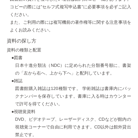
コピーの際には"セルフ式複写申込書"に必要事項を必ずご記入
ください。
また、ご利用の際には複写機前の著作権等に関する注意事項を
よくお読みください。
資料の探し方
資料の種類と配置
●図書
日本十進分類法（NDC）に定められた分類番号順に、書架
の「左から右へ、上から下へ」と配列しています。
●雑誌
図書館購入雑誌は120種類です。 学術雑誌は書庫内にバッ
クナンバーを保存しています。書庫に入る時はカウンター
で許可を得てください。
●視聴覚資料
DVD、ビデオテープ、レーザーディスク、CDなどが館内の
視聴覚コーナーで自由に利用できます。CD以外は館外貸出
禁止です。