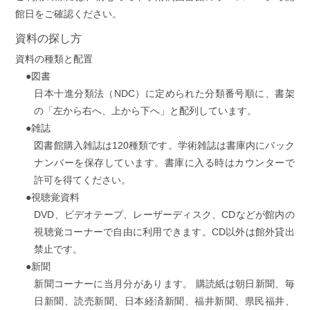
館日をご確認ください。
資料の探し方
資料の種類と配置
●図書
日本十進分類法（NDC）に定められた分類番号順に、書架
の「左から右へ、上から下へ」と配列しています。
●雑誌
図書館購入雑誌は120種類です。学術雑誌は書庫内にバック
ナンバーを保存しています。書庫に入る時はカウンターで
許可を得てください。
●視聴覚資料
DVD、ビデオテープ、レーザーディスク、CDなどが館内の
視聴覚コーナーで自由に利用できます。CD以外は館外貸出
禁止です。
●新聞
新聞コーナーに当月分があります。 購読紙は朝日新聞、毎
日新聞、読売新聞、日本経済新聞、福井新聞、県民福井、