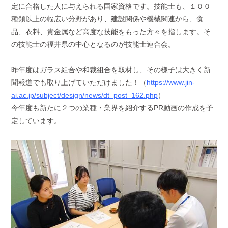
定に合格した人に与えられる国家資格です。技能士も、１００
種類以上の幅広い分野があり、建設関係や機械関連から、食
品、衣料、貴金属など高度な技能をもった方々を指します。
そ
の技能士の福井県の中心となるのが技能士連合会。
昨年度はガラス組合や和裁組合を取材し、その様子は大きく新
聞報道でも取り上げていただけました！（
https://www.jin-
ai.ac.jp/subject/design/news/dt_post_162.php
）
今年度も新たに２つの
業種・業界を
紹介する
PR
動画の作成を予
定しています。