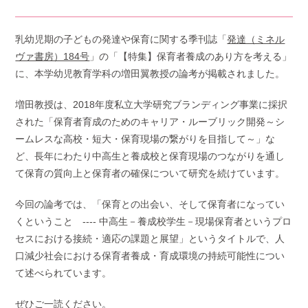
乳幼児期の子どもの発達や保育に関する季刊誌「
発達（ミネル
ヴァ書房）184号
」の「
【特集】保育者養成のあり方を考える」
に、本学幼児教育学科の増田翼教授の論考が掲載されました。
増田教授は、2018年度私立大学研究ブランディング事業に採択
された「保育者育成のためのキャリア・ルーブリック開発～シ
ームレスな高校・短大・保育現場の繋がりを目指して～」な
ど、長年にわたり中高生と養成校と保育現場のつながりを通し
て保育の質向上と保育者の確保について研究を続けています。
今回の論考では、「保育との出会い、そして保育者になってい
くということ ---- 中高生－養成校学生－現場保育者というプロ
セスにおける接続・適応の課題と展望」というタイトルで、人
口減少社会における保育者養成・育成環境の持続可能性につい
て述べられています。
ぜひご一読ください。