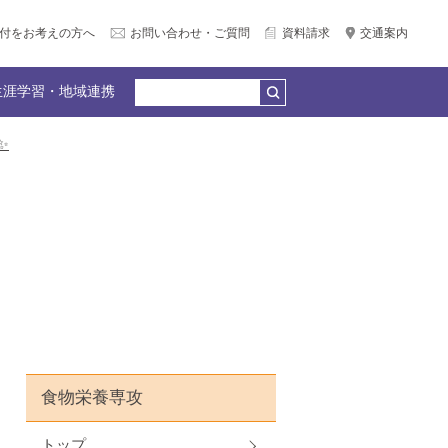
付をお考えの方へ
お問い合わせ・ご質問
資料請求
交通案内
生涯学習・地域連携
✨
公務員合格）
個別相談会（LINE＆Zoom）
広報サークル企画
何でもQ＆A
教員紹介
園リンク
産官学連携
卒業生の声
食物栄養専攻
トップ