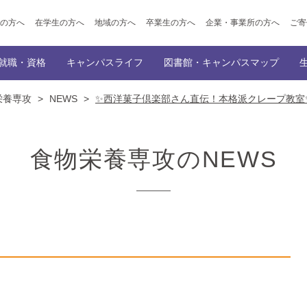
の方へ
在学生の方へ
地域の方へ
卒業生の方へ
企業・事業所の方へ
ご寄
就職・資格
キャンパスライフ
図書館・キャンパスマップ
栄養専攻
>
NEWS
>
✨西洋菓子倶楽部さん直伝！本格派クレープ教室
ポイント
ト出願
学科
公開講座
就職サポート
学園創立の理念・歴史
トップ
入学者選抜概要
キャンパスイベント
講師派遣事業のご案内
附属図書館
内定者メッセージ（民間企業への就職、
オープンキャンパス
大学概要
学生サポート
キャンパスマップ
教育情報の公表
サークル
オンライン
情報デザイン専攻
幼児教育学科
会的活動・ボランティア活動
ご寄付をお考えの皆様へ（仁愛寄付金・ふるさと納税）
資格
主な就職先
機関誌「SOCIUS」の発行
採用担当の方へ
仁愛学
食物栄養専攻のNEWS
覧
就職・資格
NEWS一覧
就職・資格
徴
在学生の声/卒業生の声
学びの特徴
在学生の声/
ラム
カリキュラム