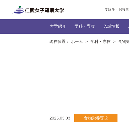
受験生・保護者
大学紹介
学科・専攻
入試情報
現在位置：
ホーム
>
学科・専攻
>
食物
トップ
トップ
だんぜん、じんたん！な
インターネッ
生活科学
トップ
トップ
トップ
生活
トップ
学生の社
編入学
本学に
NEWS一
学びの特
カリキュ
2025.03.03
食物栄養専攻