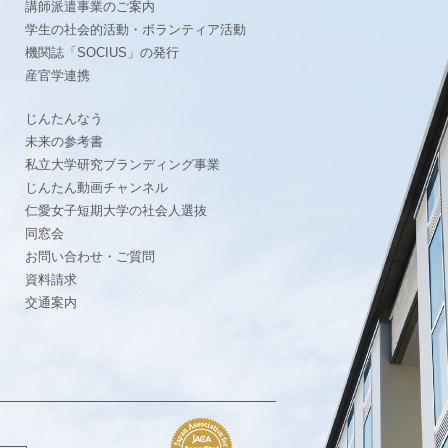
ト
講師派遣事業のご案内
学生の社会的活動・ボランティア活動
機関誌「SOCIUS」の発行
産官学連携
じんたんなう
未来の参考書
私立大学研究ブランディング事業
じんたん動画チャンネル
仁愛女子短期大学の社会人選抜
同窓会
お問い合わせ・ご質問
資料請求
交通案内