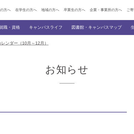
の方へ
在学生の方へ
地域の方へ
卒業生の方へ
企業・事業所の方へ
ご寄
就職・資格
キャンパスライフ
図書館・キャンパスマップ
レンダー（10月～12月）
ポイント
ト出願
学科
公開講座
就職サポート
学園創立の理念・歴史
トップ
入学者選抜概要
キャンパスイベント
講師派遣事業のご案内
附属図書館
内定者メッセージ（民間企業への就職、
オープンキャンパス
大学概要
学生サポート
キャンパスマップ
教育情報の公表
サークル
オンライン
情報デザイン専攻
幼児教育学科
会的活動・ボランティア活動
ご寄付をお考えの皆様へ（仁愛寄付金・ふるさと納税）
資格
主な就職先
機関誌「SOCIUS」の発行
採用担当の方へ
仁愛学
お知らせ
覧
就職・資格
NEWS一覧
就職・資格
徴
在学生の声/卒業生の声
学びの特徴
在学生の声/
ラム
カリキュラム