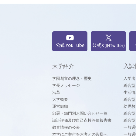
大学紹介
入試
学園創立の理念・歴史
入学者
学長メッセージ
総合型
沿革
生活情
大学概要
総合型
運営組織
幼児教
部署・部門別お問い合わせ一覧
総合型
認証評価及び自己点検評価報告書
総合型
教育情報の公表
一般選
本学にご寄付をお考えの皆様へ
一般選