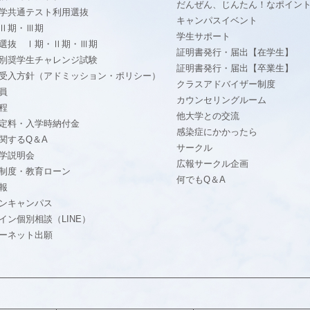
だんぜん、じんたん！なポイン
学共通テスト利用選抜
キャンパスイベント
Ⅱ期・Ⅲ期
学生サポート
選抜 Ⅰ期・Ⅱ期・Ⅲ期
証明書発行・届出【在学生】
別奨学生チャレンジ試験
証明書発行・届出【卒業生】
受入方針（アドミッション・ポリシー）
クラスアドバイザー制度
員
カウンセリングルーム
程
他大学との交流
定料・入学時納付金
感染症にかかったら
関するQ＆A
サークル
学説明会
広報サークル企画
制度・教育ローン
何でもQ＆A
報
ンキャンパス
イン個別相談（LINE）
ーネット出願