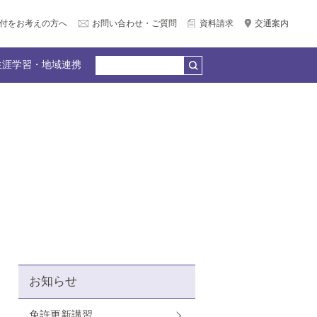
付をお考えの方へ
お問い合わせ・ご質問
資料請求
交通案内
生涯学習・地域連携
公務員合格）
個別相談会（LINE＆Zoom）
広報サークル企画
何でもQ＆A
教員紹介
園リンク
産官学連携
卒業生の声
お知らせ
免許更新講習