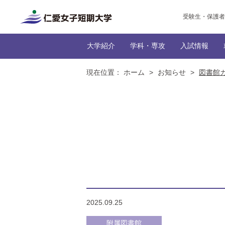
受験生・保護者
大学紹介
学科・専攻
入試情報
現在位置：
ホーム
>
お知らせ
>
図書館カ
トップ
トップ
だんぜん、じんたん！な
インターネッ
生活科学
トップ
トップ
トップ
生活
トップ
学生の社
編入学
本学に
NEWS一
学びの特
カリキュ
2025.09.25
附属図書館