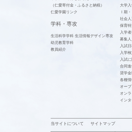
（仁愛寄付金・ふるさと納税）
大学入
仁愛学園リンク
Ⅰ期・
社会人
学科・専攻
保育特
入学者
生活科学学科 生活情報デザイン専攻
募集人
幼児教育学科
入試日
教員紹介
入学検
入試に
合同進
奨学金
各種情
オープ
オンラ
インタ
当サイトについて
サイトマップ