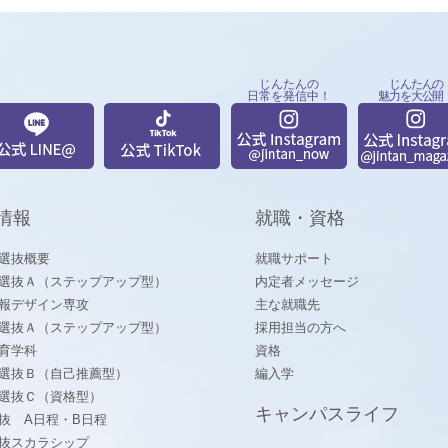
じんたんの
じんたんの
日常を発信中！
魅力を大公開
情報
就職・資格
選抜概要
就職サポート
選抜Ａ（ステップアップ型）
内定者メッセージ
報デザイン専攻
主な就職先
選抜Ａ（ステップアップ型）
採用担当の方へ
育学科
資格
選抜Ｂ（自己推薦型）
編入学
選抜Ｃ（資格型）
キャンパスライフ
抜 A日程・B日程
抜スカラシップ