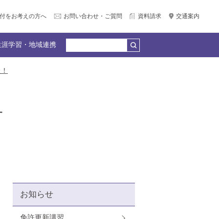
付をお考えの方へ
お問い合わせ・ご質問
資料請求
交通案内
生涯学習・地域連携
た！
公務員合格）
個別相談会（LINE＆Zoom）
広報サークル企画
何でもQ＆A
教員紹介
園リンク
産官学連携
せ
卒業生の声
お知らせ
免許更新講習