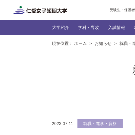
受験生・保護者
大学紹介
学科・専攻
入試情報
現在位置：
ホーム
>
お知らせ
>
就職・
トップ
トップ
だんぜん、じんたん！な
インターネッ
生活科学
トップ
トップ
トップ
生活
トップ
学生の社
編入学
本学に
NEWS一
学びの特
カリキュ
2023.07.11
就職・進学・資格