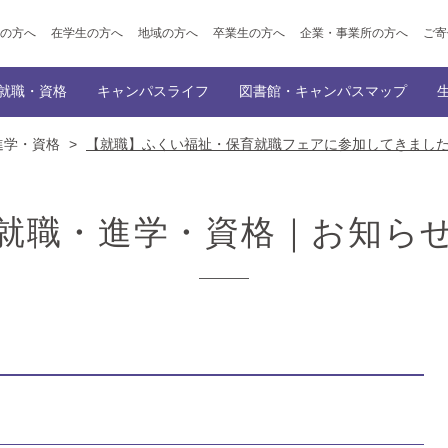
の方へ
在学生の方へ
地域の方へ
卒業生の方へ
企業・事業所の方へ
ご寄
就職・資格
キャンパスライフ
図書館・キャンパスマップ
進学・資格
>
【就職】ふくい福祉・保育就職フェアに参加してきまし
ポイント
ト出願
学科
公開講座
就職サポート
学園創立の理念・歴史
トップ
入学者選抜概要
キャンパスイベント
講師派遣事業のご案内
附属図書館
内定者メッセージ（民間企業への就職、
オープンキャンパス
大学概要
学生サポート
キャンパスマップ
教育情報の公表
サークル
オンライン
情報デザイン専攻
幼児教育学科
会的活動・ボランティア活動
ご寄付をお考えの皆様へ（仁愛寄付金・ふるさと納税）
資格
主な就職先
機関誌「SOCIUS」の発行
採用担当の方へ
仁愛学
就職・進学・資格｜お知ら
覧
就職・資格
NEWS一覧
就職・資格
徴
在学生の声/卒業生の声
学びの特徴
在学生の声/
ラム
カリキュラム