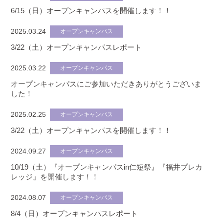
6/15（日）オープンキャンパスを開催します！！
2025.03.24
オープンキャンパス
3/22（土）オープンキャンパスレポート
2025.03.22
オープンキャンパス
オープンキャンパスにご参加いただきありがとうございま
した！
2025.02.25
オープンキャンパス
3/22（土）オープンキャンパスを開催します！！
2024.09.27
オープンキャンパス
10/19（土）『オープンキャンパスin仁短祭』『福井プレカ
レッジ』を開催します！！
2024.08.07
オープンキャンパス
8/4（日）オープンキャンパスレポート