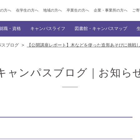
の方へ
在学生の方へ
地域の方へ
卒業生の方へ
企業・事業所の方へ
ご寄
就職・資格
キャンパスライフ
図書館・キャンパスマップ
パスブログ
>
【公開講座レポート】木などを使った造形あそびに挑戦
ポイント
ト出願
学科
公開講座
就職サポート
学園創立の理念・歴史
トップ
入学者選抜概要
キャンパスイベント
講師派遣事業のご案内
附属図書館
内定者メッセージ（民間企業への就職、
オープンキャンパス
大学概要
学生サポート
キャンパスマップ
教育情報の公表
サークル
オンライン
情報デザイン専攻
幼児教育学科
会的活動・ボランティア活動
ご寄付をお考えの皆様へ（仁愛寄付金・ふるさと納税）
資格
主な就職先
機関誌「SOCIUS」の発行
採用担当の方へ
仁愛学
キャンパスブログ｜お知ら
覧
就職・資格
NEWS一覧
就職・資格
徴
在学生の声/卒業生の声
学びの特徴
在学生の声/
ラム
カリキュラム