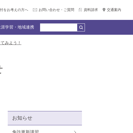
付をお考えの方へ
お問い合わせ・ご質問
資料請求
交通案内
生涯学習・地域連携
してみよう！
公務員合格）
個別相談会（LINE＆Zoom）
広報サークル企画
何でもQ＆A
教員紹介
園リンク
産官学連携
せ
卒業生の声
お知らせ
免許更新講習