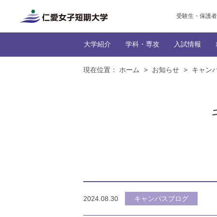
受験生・保護者
大学紹介
学科・専攻
入試情報
現在位置：
ホーム
>
お知らせ
>
キャン
トップ
トップ
だんぜん、じんたん！な
インターネッ
生活科学
トップ
トップ
トップ
生活
トップ
学生の社
編入学
本学に
NEWS一
学びの特
カリキュ
2024.08.30
キャンパスブログ