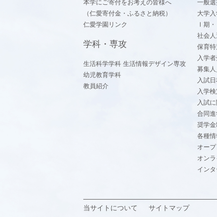
本学にご寄付をお考えの皆様へ
一般選
（仁愛寄付金・ふるさと納税）
大学入
仁愛学園リンク
Ⅰ期・
社会人
学科・専攻
保育特
入学者
生活科学学科 生活情報デザイン専攻
募集人
幼児教育学科
入試日
教員紹介
入学検
入試に
合同進
奨学金
各種情
オープ
オンラ
インタ
当サイトについて
サイトマップ