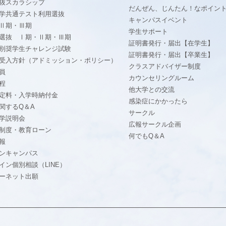
抜スカラシップ
だんぜん、じんたん！なポイン
学共通テスト利用選抜
キャンパスイベント
Ⅱ期・Ⅲ期
学生サポート
選抜 Ⅰ期・Ⅱ期・Ⅲ期
証明書発行・届出【在学生】
別奨学生チャレンジ試験
証明書発行・届出【卒業生】
受入方針（アドミッション・ポリシー）
クラスアドバイザー制度
員
カウンセリングルーム
程
他大学との交流
定料・入学時納付金
感染症にかかったら
関するQ＆A
サークル
学説明会
広報サークル企画
制度・教育ローン
何でもQ＆A
報
ンキャンパス
イン個別相談（LINE）
ーネット出願