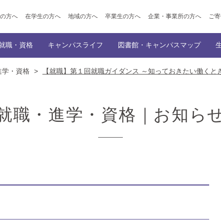
の方へ
在学生の方へ
地域の方へ
卒業生の方へ
企業・事業所の方へ
ご寄
就職・資格
キャンパスライフ
図書館・キャンパスマップ
進学・資格
>
【就職】第１回就職ガイダンス ～知っておきたい働くと
ポイント
ト出願
学科
公開講座
就職サポート
学園創立の理念・歴史
トップ
入学者選抜概要
キャンパスイベント
講師派遣事業のご案内
附属図書館
内定者メッセージ（民間企業への就職、
オープンキャンパス
大学概要
学生サポート
キャンパスマップ
教育情報の公表
サークル
オンライン
情報デザイン専攻
幼児教育学科
会的活動・ボランティア活動
ご寄付をお考えの皆様へ（仁愛寄付金・ふるさと納税）
資格
主な就職先
機関誌「SOCIUS」の発行
採用担当の方へ
仁愛学
就職・進学・資格｜お知ら
覧
就職・資格
NEWS一覧
就職・資格
徴
在学生の声/卒業生の声
学びの特徴
在学生の声/
ラム
カリキュラム