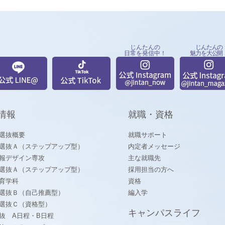
じんたんの
じんたんの
日常を発信中！
魅力を大公開
情報
就職・資格
選抜概要
就職サポート
選抜Ａ（ステップアップ型）
内定者メッセージ
報デザイン専攻
主な就職先
選抜Ａ（ステップアップ型）
採用担当の方へ
育学科
資格
選抜Ｂ（自己推薦型）
編入学
選抜Ｃ（資格型）
キャンパスライフ
抜 A日程・B日程