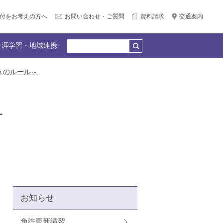
付をお考えの方へ
お問い合わせ・ご質問
資料請求
交通案内
生涯学習・地域連携
きのルール～
公務員合格）
個別相談会（LINE＆Zoom）
広報サークル企画
何でもQ＆A
教員紹介
園リンク
産官学連携
せ
卒業生の声
お知らせ
免許更新講習