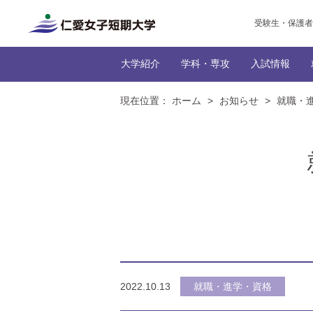
受験生・保護者
大学紹介
学科・専攻
入試情報
現在位置：
ホーム
>
お知らせ
>
就職・
トップ
トップ
だんぜん、じんたん！な
インターネッ
生活科学
トップ
トップ
トップ
生活
トップ
学生の社
編入学
本学に
NEWS一
学びの特
カリキュ
2022.10.13
就職・進学・資格